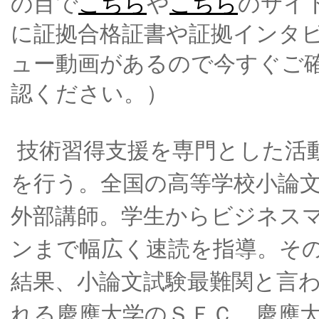
の目で
こちら
や
こちら
のサイ
に証拠合格証書や証拠インタ
ュー動画があるので今すぐご
認ください。）
技術習得支援を専門とした活
を行う。全国の高等学校小論
外部講師。学生からビジネス
ンまで幅広く速読を指導。そ
結果、小論文試験最難関と言
れる慶應大学のＳＦＣ、慶應